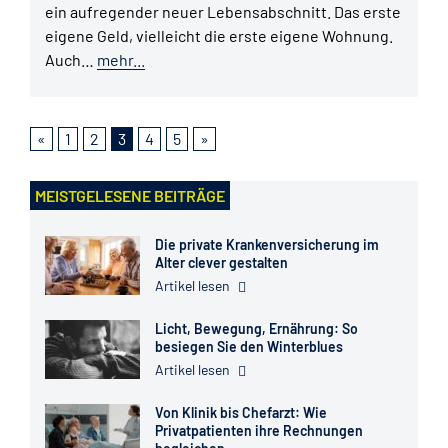
ein aufregender neuer Lebensabschnitt. Das erste
eigene Geld, vielleicht die erste eigene Wohnung.
Auch…
mehr...
«
1
2
3
4
5
»
MEISTGELESENE BEITRÄGE
Die private Krankenversicherung im
Alter clever gestalten
Artikel lesen
Licht, Bewegung, Ernährung: So
besiegen Sie den Winterblues
Artikel lesen
Von Klinik bis Chefarzt: Wie
Privatpatienten ihre Rechnungen