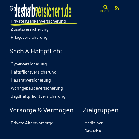
Gesundheit
SUCHE
Private Krankenversicherung
Zusatzversicherung
Risikofaktor Diabetes
Pflegeversicherung
Aufklärung und Prävention am 14.
Sach & Haftpflicht
November
Cyberversicherung
Haftpflichtversicherung
Hausratversicherung
Wohngebäudeversicherung
Jagdhaftpflichtversicherung
Gesundheit
Vorsorge & Vermögen
Zielgruppen
Diabetes ist auf dem Vormarsch. Oft bleibt die
Private Altersvorsorge
Mediziner
Krankheit jahrelang symptomlos, weshalb
Gewerbe
frühzeitige Aufklärung entscheidend ist. Der