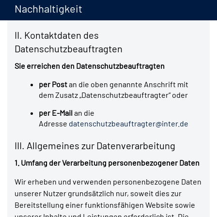
E-Mail:
info@inter.de
Nachhaltigkeit
Webseite:
https://www.inter.de
II. Kontaktdaten des
Datenschutzbeauftragten
Sie erreichen den Datenschutzbeauftragten
per Post
an die oben genannte Anschrift mit
dem Zusatz „Datenschutzbeauftragter“ oder
per E-Mail
an die
Adresse
datenschutzbeauftragter@inter.de
III. Allgemeines zur Datenverarbeitung
1. Umfang der Verarbeitung personenbezogener Daten
Wir erheben und verwenden personenbezogene Daten
unserer Nutzer grundsätzlich nur, soweit dies zur
Bereitstellung einer funktionsfähigen Website sowie
unserer Inhalte und Leistungen erforderlich ist. Die