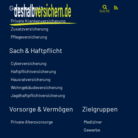
Gesundheit
SUCHE
Private Krankenversicherung
Zusatzversicherung
Welt-Parkinson-Tag am 11. April
Pflegeversicherung
Parkinson verstehen: Von den ersten
Sach & Haftpflicht
Anzeichen bis zur Therapie
Cyberversicherung
Haftpflichtversicherung
Hausratversicherung
Wohngebäudeversicherung
Jagdhaftpflichtversicherung
Gesundheit
Vorsorge & Vermögen
Zielgruppen
Parkinson verändert das Leben – nicht nur für
Private Altersvorsorge
Mediziner
Betroffene, sondern auch für Angehörige. Welche
Gewerbe
Symptome frühzeitig erkannt werden können,