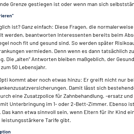
nde Grenze gestiegen ist oder wenn man sich selbststä
rieren“
ich ist? Ganz einfach: Diese Fragen, die normalerweise
lt werden, beantworten Interessenten bereits beim Absch
Regel noch fit und gesund sind. So werden später Risiko
rankungen vermieden. Denn wenn es dann tatsächlich zu
. Die „alten“ Antworten bleiben maßgeblich, der Gesund
 zum 50 Lebensjahr.
Opti kommt aber noch etwas hinzu: Er greift nicht nur bei
ankenzusatzversicherungen. Damit lässt sich bestehend
 durch eine Zusatzpolice für Zahnbehandlung, -ersatz und
it Unterbringung im 1- oder 2-Bett-Zimmer. Ebenso ist
Das kann etwa sinnvoll sein, wenn Eltern für ihr Kind 
eistungsstärkere Tarife gibt.
Option