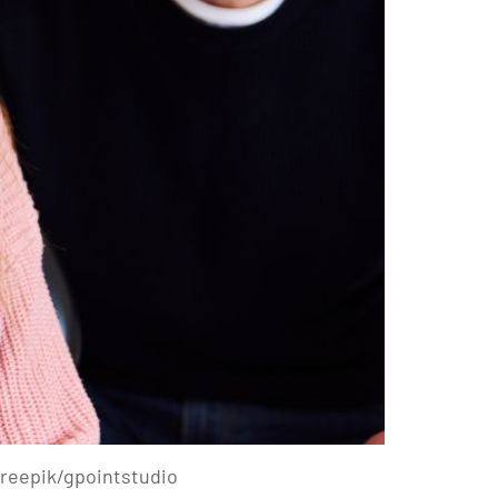
freepik/gpointstudio