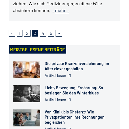
ziehen. Wie sich Mediziner gegen diese Fälle
absichern können,…
mehr...
«
1
2
3
4
5
»
MEISTGELESENE BEITRÄGE
Die private Krankenversicherung im
Alter clever gestalten
Artikel lesen
Licht, Bewegung, Ernährung: So
besiegen Sie den Winterblues
Artikel lesen
Von Klinik bis Chefarzt: Wie
Privatpatienten ihre Rechnungen
begleichen
Artikel lesen