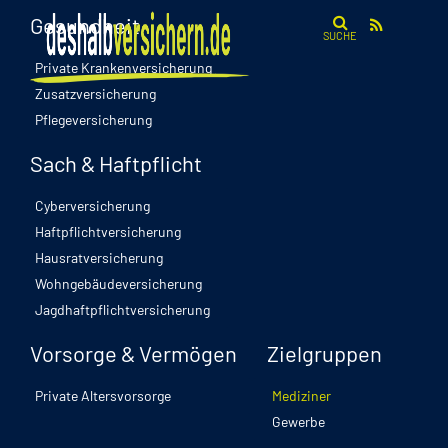
Gesundheit
SUCHE
Private Krankenversicherung
Zusatzversicherung
Private Krankenversicherung
Pflegeversicherung
Diese Vorteile haben Sie als Zahnarzt
Sach & Haftpflicht
in der PKV
Cyberversicherung
Haftpflichtversicherung
Hausratversicherung
Wohngebäudeversicherung
Jagdhaftpflichtversicherung
Ärzte
Vorsorge & Vermögen
Zielgruppen
Als Zahnarzt haben Sie in der Regel die Wahl: Sie
Private Altersvorsorge
Mediziner
können sich privat oder gesetzlich
Gewerbe
krankenversichern. Entscheiden Sie sich für die