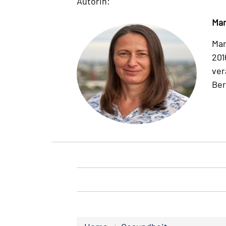
Autorin:
Man
Man
201
ver
Ber