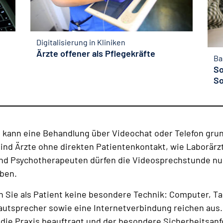
Digitalisierung in Kliniken
Ärzte offener als Pflegekräfte
Ba
So
So
 kann eine Behandlung über Videochat oder Telefon grun
d Ärzte ohne direkten Patientenkontakt, wie Laborärzt
d Psychotherapeuten dürfen die Videosprechstunde nur 
aben.
 Sie als Patient keine besondere Technik: Computer, T
autsprecher sowie eine Internetverbindung reichen aus.
 die Praxis beauftragt und der besondere Sicherheitsanf