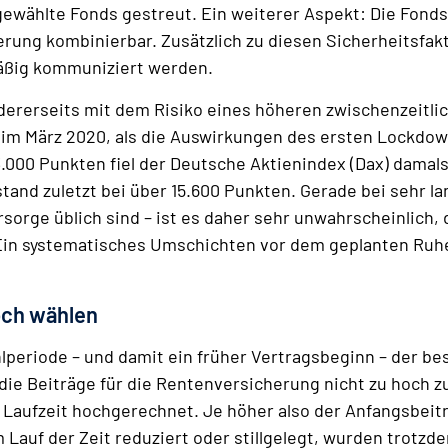
ewählte Fonds gestreut. Ein weiterer Aspekt: Die Fondsp
rung kombinierbar. Zusätzlich zu diesen Sicherheitsfakt
äßig kommuniziert werden.
ndererseits mit dem Risiko eines höheren zwischenzeitli
t im März 2020, als die Auswirkungen des ersten Lockd
.000 Punkten fiel der Deutsche Aktienindex (Dax) damal
 stand zuletzt bei über 15.600 Punkten. Gerade bei sehr 
orsorge üblich sind – ist es daher sehr unwahrscheinlich
Ein systematisches Umschichten vor dem geplanten Ruhe
och wählen
ahlperiode – und damit ein früher Vertragsbeginn – der
die Beiträge für die Rentenversicherung nicht zu hoch 
 Laufzeit hochgerechnet. Je höher also der Anfangsbeitr
 Lauf der Zeit reduziert oder stillgelegt, wurden trotz