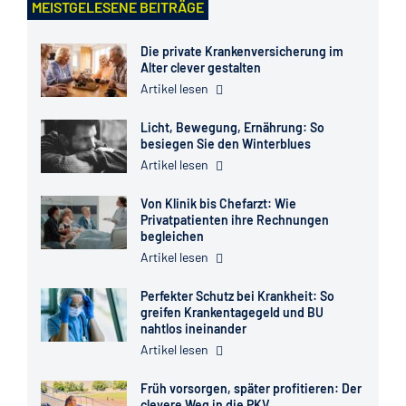
MEISTGELESENE BEITRÄGE
Die private Krankenversicherung im
Alter clever gestalten
Artikel lesen
Licht, Bewegung, Ernährung: So
besiegen Sie den Winterblues
Artikel lesen
Von Klinik bis Chefarzt: Wie
Privatpatienten ihre Rechnungen
begleichen
Artikel lesen
Perfekter Schutz bei Krankheit: So
greifen Krankentagegeld und BU
nahtlos ineinander
Artikel lesen
Früh vorsorgen, später profitieren: Der
clevere Weg in die PKV