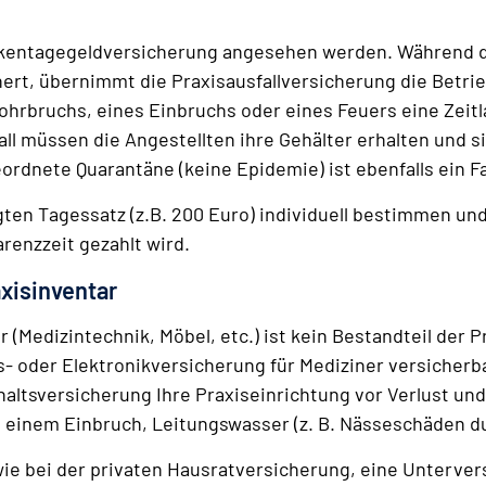
ankentagegeldversicherung angesehen werden. Während 
rt, übernimmt die Praxisausfallversicherung die Betri
hrbruchs, eines Einbruchs oder eines Feuers eine Zeitla
ll müssen die Angestellten ihre Gehälter erhalten und 
rdnete Quarantäne (keine Epidemie) ist ebenfalls ein Fal
gten Tagessatz (z.B. 200 Euro) individuell bestimmen un
renzzeit gezahlt wird.
axisinventar
 (Medizintechnik, Möbel, etc.) ist kein Bestandteil der 
ts- oder Elektronikversicherung für Mediziner versicher
haltsversicherung Ihre Praxiseinrichtung vor Verlust u
 einem Einbruch, Leitungswasser (z. B. Nässeschäden d
h wie bei der privaten Hausratversicherung, eine Unterve