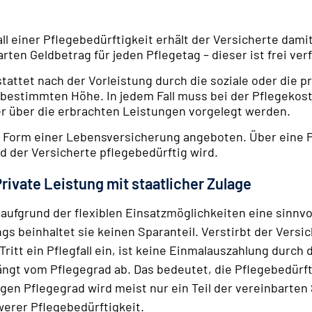
all einer Pflegebedürftig­keit erhält der Versicherte da
rten Geldbetrag für jeden Pflegetag – dieser ist frei ver
stattet nach der Vorleistung durch die soziale oder die 
 bestimmten Höhe. In jedem Fall muss bei der Pflege­ko
er über die erbrachten Leistungen vorgelegt werden.
n Form einer Lebensversicherung angeboten. Über eine P
d der Versicherte pflegebedürftig wird.
ivate Leistung mit staatlicher Zula
ge
aufgrund der flexiblen Einsatzmöglichkeiten eine sinnvo
s beinhaltet sie keinen Sparanteil. Verstirbt der Versic
Tritt ein Pflegfall ein, ist keine Einmalauszahlung durc
ngt vom Pflegegrad ab. Das bedeutet, die Pflegebedürfti
igen Pflegegrad wird meist nur ein Teil der vereinbart
werer Pflegebedürftigkeit.