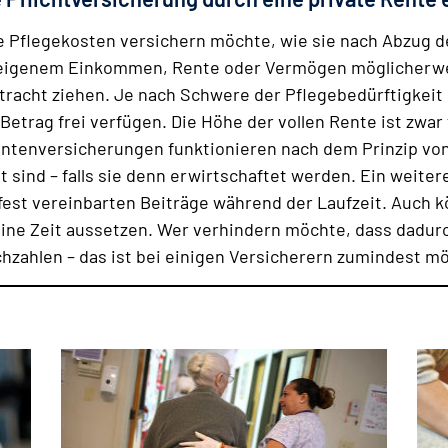
 Pflegekosten versichern möchte, wie sie nach Abzug des
 eigenem Einkommen, Rente oder Vermögen möglicherweis
tracht ziehen. Je nach Schwere der Pflegebedürftig­keit
etrag frei verfügen. Die Höhe der vollen Rente ist zwar 
enten­versicherungen funktionieren nach dem Prinzip vo
 sind – falls sie denn erwirt­schaftet werden. Ein weiter
 fest vereinbarten Beiträge während der Lauf­zeit. Auch 
eine Zeit aussetzen. Wer verhindern möchte, dass dadu
­zahlen – das ist bei einigen Versicherern zumindest mö