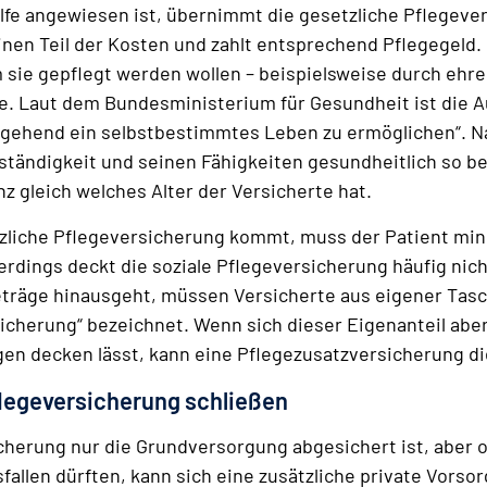
Hilfe angewiesen ist, übernimmt die gesetzliche Pflege
inen Teil der Kosten und zahlt entsprechend Pflegegeld
sie gepflegt werden wollen – beispielsweise durch ehre
fte. Laut dem Bundesministerium für Gesundheit ist die 
ehend ein selbstbestimmtes Leben zu ermöglichen“. Nac
ständigkeit und seinen Fähigkeiten gesundheitlich so bee
nz gleich welches Alter der Versicherte hat.
tzliche Pflegeversicherung kommt, muss der Patient mi
lerdings deckt die soziale Pflegeversicherung häufig nic
eträge hinausgeht, müssen Versicherte aus eigener Tasc
rsicherung“ bezeichnet. Wenn sich dieser Eigenanteil a
n decken lässt, kann eine Pflege­zusatz­versicherung di
Pflegeversicherung schließen
cherung nur die Grundversorgung abgesichert ist, aber o
allen dürften, kann sich eine zusätzliche private Vorsorg