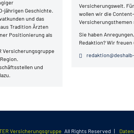
ngiger
Versicherungswelt. Fü
0-jährigen Geschichte.
wollen wir die Content
ivatkunden und das
Versicherungsthemen s
aus Tradition Ärzten
Sie haben Anregungen,
er Positionierung als
Redaktion? Wir freuen 
ER Versicherungsgruppe
redaktion@deshalb-
 Region.
chäftsstellen und
dazu.
TER Versicherungsgruppe
All Rights Reserved
|
Daten