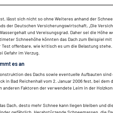
st, lässt sich nicht so ohne Weiteres anhand der Schnee
ds der Deutschen Versicherungswirtschaft, „Die Versic
 Wassergehalt und Vereisungsgrad. Daher sei die Höhe w
timeter Schneehöhe könnten das Dach zum Beispiel mit
 Test offenbare, wie kritisch es um die Belastung stehe.
ei Gefahr im Verzug.
ommt es an
onstruktion des Dachs sowie eventuelle Aufbauten sind 
ck in Bad Reichenhall vom 2. Januar 2006 fest, bei dem d
anderen Faktoren der verwendete Leim in der Holzkonst
 das Dach, desto mehr Schnee kann liegen bleiben und di
t minder gefährlich. Herabstürzende Schneemassen, die D